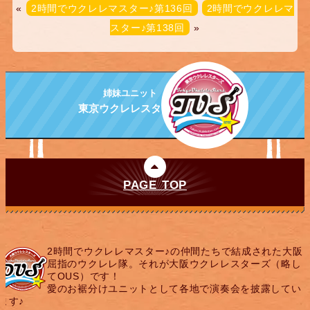
«
2時間でウクレレマスター♪第136回
2時間でウクレレマ
スター♪第138回
»
姉妹ユニット
東京ウクレレスターズ
PAGE TOP
2時間でウクレレマスター♪の仲間たちで結成された大阪
屈指のウクレレ隊。それが大阪ウクレレスターズ（略し
てOUS）です！
愛のお裾分けユニットとして各地で演奏会を披露してい
ます♪