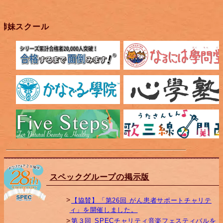
姉妹スクール
スペックグループの掲示版
【協賛】「第26回 がん患者サポートチャリテ
ィ」を開催しました。
第３回 SPECチャリティ音楽フェスティバルを