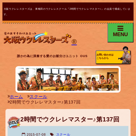
大阪ウクレレスターズは、東梅田のウクレレスクール『2時間でウクレレマスター♪』の会員で構成していま
す。
MENU
®
お問い合わせは
誰かの為に演奏する愛のお裾分けユニット OUS
こちらから
ホーム
スクール
2時間でウクレレマスター♪第137回
2時間でウクレレマスター♪第137回
2015-07-08
スクール