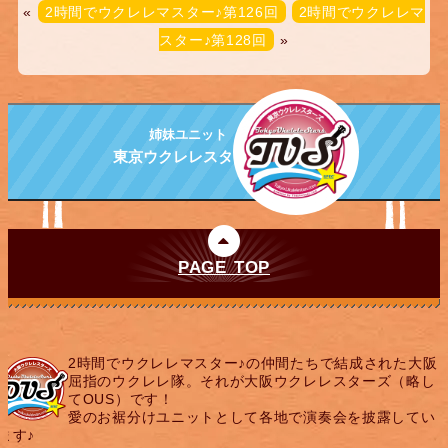
«
2時間でウクレレマスター♪第126回
2時間でウクレレマ
スター♪第128回
»
姉妹ユニット
東京ウクレレスターズ
PAGE TOP
2時間でウクレレマスター♪の仲間たちで結成された大阪
屈指のウクレレ隊。それが大阪ウクレレスターズ（略し
てOUS）です！
愛のお裾分けユニットとして各地で演奏会を披露してい
ます♪