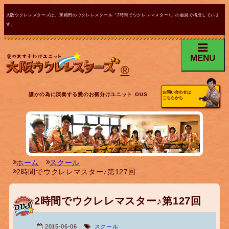
大阪ウクレレスターズは、東梅田のウクレレスクール『2時間でウクレレマスター♪』の会員で構成していま
す。
MENU
®
お問い合わせは
誰かの為に演奏する愛のお裾分けユニット OUS
こちらから
ホーム
スクール
2時間でウクレレマスター♪第127回
2時間でウクレレマスター♪第127回
2015-06-06
スクール