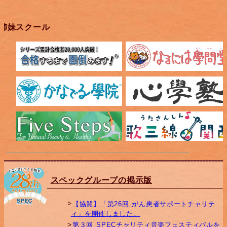
姉妹スクール
スペックグループの掲示版
【協賛】「第26回 がん患者サポートチャリテ
ィ」を開催しました。
第３回 SPECチャリティ音楽フェスティバルを