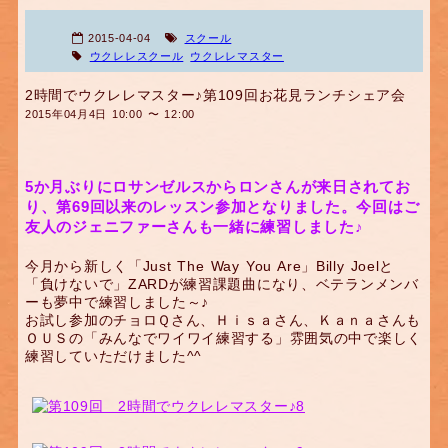
2015-04-04
スクール
ウクレレスクール
ウクレレマスター
2時間でウクレレマスター♪第109回お花見ランチシェア会
2015年04月4日 10:00 〜 12:00
5か月ぶりにロサンゼルスからロンさんが来日されてお
り、第69回以来のレッスン参加となりました。今回はご
友人のジェニファーさんも一緒に練習しました♪
今月から新しく「Just The Way You Are」Billy Joelと
「負けないで」ZARDが練習課題曲になり、ベテランメンバ
ーも夢中で練習しました～♪
お試し参加のチョロＱさん、Ｈｉｓａさん、Ｋａｎａさんも
ＯＵＳの「みんなでワイワイ練習する」雰囲気の中で楽しく
練習していただけました^^