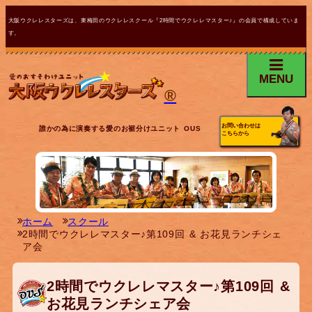
大阪ウクレレスターズは、東梅田のウクレレスクール『2時間でウクレレマスター♪』の会員で構成していま
す。
MENU
®
お問い合わせは
誰かの為に演奏する愛のお裾分けユニット OUS
こちらから
ホーム
スクール
2時間でウクレレマスター♪第109回 & お花見ランチシェ
ア会
2時間でウクレレマスター♪第109回 &
お花見ランチシェア会