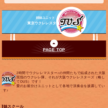
姉妹ユニット
東京ウクレレスターズ
PAGE TOP
2時間でウクレレマスター♪の仲間たちで結成された大阪
屈指のウクレレ隊。それが大阪ウクレレスターズ（略し
てOUS）です！
愛のお裾分けユニットとして各地で演奏会を披露してい
ます♪
姉妹スクール