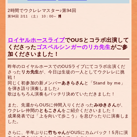
2時間でウクレレマスター♪第94回
第94回 2/11 （土） 10：00～
ロイヤルホースライブ
でOUSとコラボ出演して
くださった
ゴスペルシンガーのリカ先生
がご参
加くださいました！
昨年のロイヤルホースでのOUSライブにてコラボ出演くだ
さった
リカ先生
が、今日は生徒の一人としてウクレレに挑
戦！
同じく初参加の新メンバー
あきらさん
と「Stand by me」
を弾き語り演奏しました♪
歌はもちろん演奏もバッチリ決めていただきました！
また、先週からOUSに仲間入りくださった
みゆきさん
が、
ウクレレ仲間の
ともこさん
をご紹介くださいました！
成果発表では「上を向いて歩こう」を息ぴったりに演奏しま
した。
さらに、半年ぶりに
竹ちゃん
がOUSにカムバック！5月に演