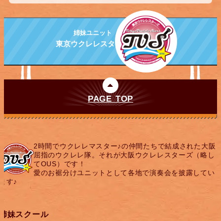
姉妹ユニット
東京ウクレレスターズ
PAGE TOP
2時間でウクレレマスター♪の仲間たちで結成された大阪
屈指のウクレレ隊。それが大阪ウクレレスターズ（略し
てOUS）です！
愛のお裾分けユニットとして各地で演奏会を披露してい
ます♪
姉妹スクール