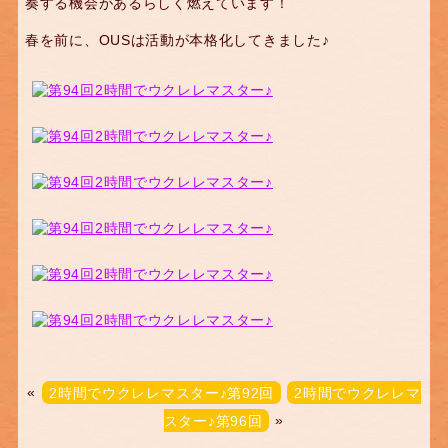
奏する機会があるらしく燃えています！
春を前に、OUSは活動が本格化してきました♪
«
2時間でウクレレマスター♪第92回
2時間でウクレレマ
スター♪第96回
»