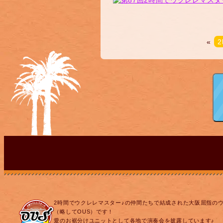
«
2時間でウクレレマスター♪の仲間たちで結成された大阪屈指の
（略してOUS）です！
愛のお裾分けユニットとして各地で演奏会を披露しています♪