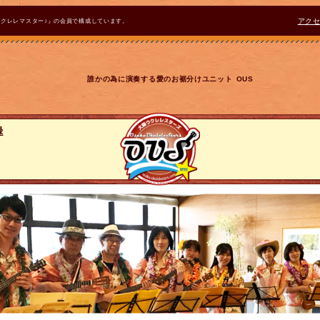
ウクレレマスター♪』の会員で構成しています。
アク
誰かの為に演奏する愛のお裾分けユニット OUS
録