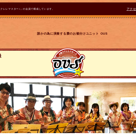
ウクレレマスター♪』の会員で構成しています。
アク
誰かの為に演奏する愛のお裾分けユニット OUS
録