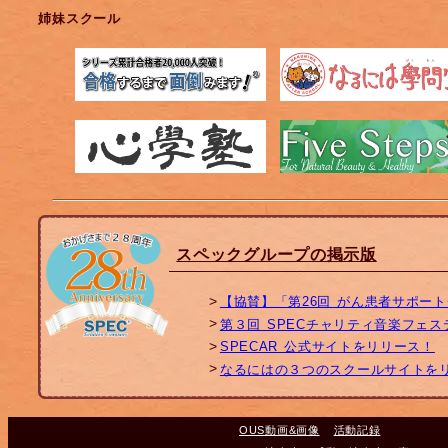
姉妹スクール
スペックグループの掲示版
【協賛】「第26回 がん患者サポー
第３回 SPECチャリティ音楽フェ
SPECAR 公式サイトをリリース！
なるにはの３つのスクールサイトを
OUS動画&画像
活動記録