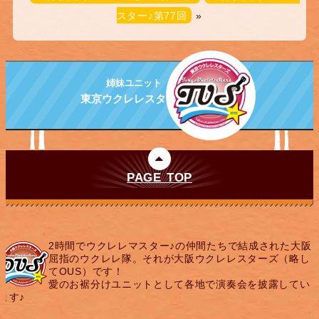
スター♪第77回
»
姉妹ユニット
東京ウクレレスターズ
PAGE TOP
2時間でウクレレマスター♪の仲間たちで結成された大阪
屈指のウクレレ隊。それが大阪ウクレレスターズ（略し
てOUS）です！
愛のお裾分けユニットとして各地で演奏会を披露してい
ます♪