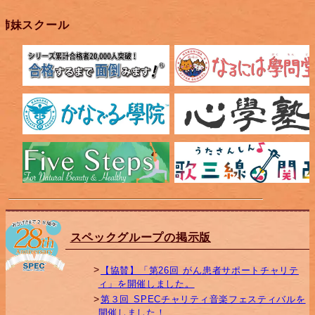
姉妹スクール
スペックグループの掲示版
【協賛】「第26回 がん患者サポートチャリテ
ィ」を開催しました。
第３回 SPECチャリティ音楽フェスティバルを
開催しました！