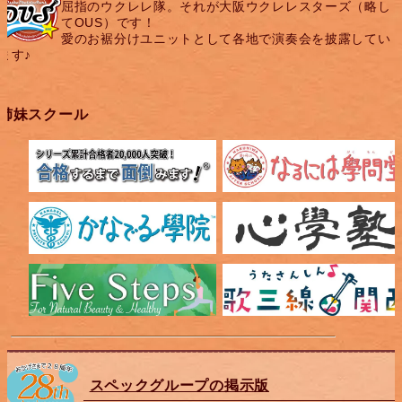
屈指のウクレレ隊。それが大阪ウクレレスターズ（略し
てOUS）です！
愛のお裾分けユニットとして各地で演奏会を披露してい
ます♪
姉妹スクール
スペックグループの掲示版