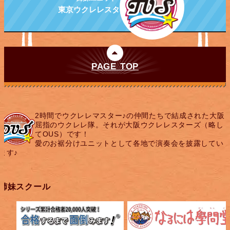
東京ウクレレスターズ
PAGE TOP
2時間でウクレレマスター♪の仲間たちで結成された大阪
屈指のウクレレ隊。それが大阪ウクレレスターズ（略し
てOUS）です！
愛のお裾分けユニットとして各地で演奏会を披露してい
ます♪
姉妹スクール