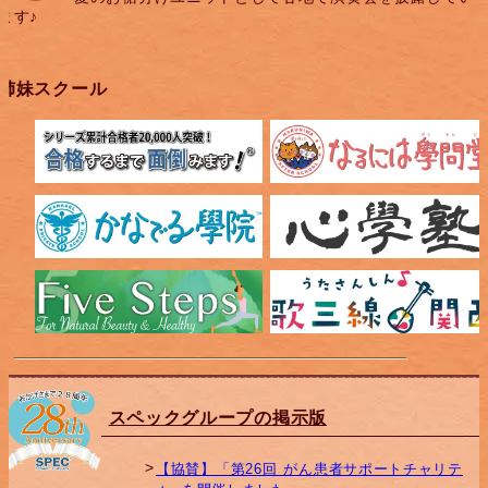
ます♪
姉妹スクール
スペックグループの掲示版
【協賛】「第26回 がん患者サポートチャリテ