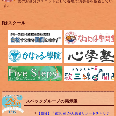
愛のお裾分けユニットとして各地で演奏会を披露してい
ます♪
姉妹スクール
スペックグループの掲示版
【協賛】「第26回 がん患者サポートチャリテ