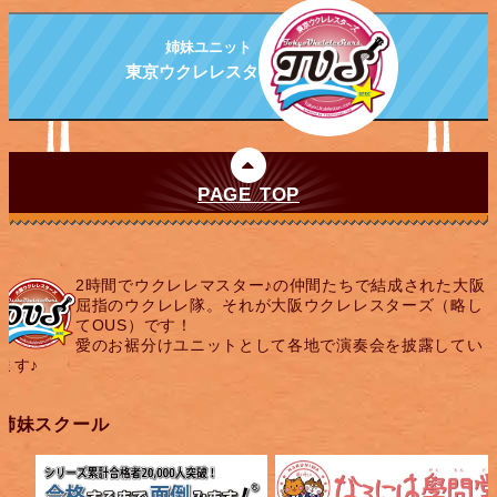
姉妹ユニット
東京ウクレレスターズ
PAGE TOP
2時間でウクレレマスター♪の仲間たちで結成された大阪
屈指のウクレレ隊。それが大阪ウクレレスターズ（略し
てOUS）です！
愛のお裾分けユニットとして各地で演奏会を披露してい
ます♪
姉妹スクール