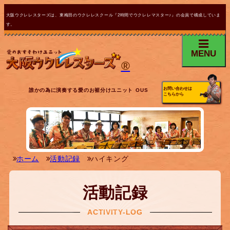
大阪ウクレレスターズは、東梅田のウクレレスクール『2時間でウクレレマスター♪』の会員で構成していま
す。
MENU
®
お問い合わせは
誰かの為に演奏する愛のお裾分けユニット OUS
こちらから
ホーム
活動記録
ハイキング
活動記録
ACTIVITY-LOG