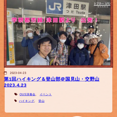
2023-04-23
第1回ハイキング＆登山部＠国見山・交野山
2023.4.23
OUS演奏会
,
イベント
ハイキング
,
登山