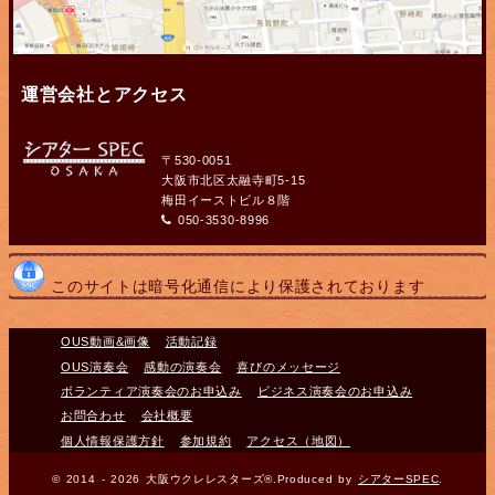
運営会社とアクセス
〒530-0051
大阪市北区太融寺町5-15
梅田イーストビル８階
050-3530-8996
このサイトは暗号化通信により保護されております
OUS動画&画像
活動記録
OUS演奏会
感動の演奏会
喜びのメッセージ
ボランティア演奏会のお申込み
ビジネス演奏会のお申込み
お問合わせ
会社概要
個人情報保護方針
参加規約
アクセス（地図）
© 2014 - 2026 大阪ウクレレスターズ®.Produced by
シアターSPEC
.