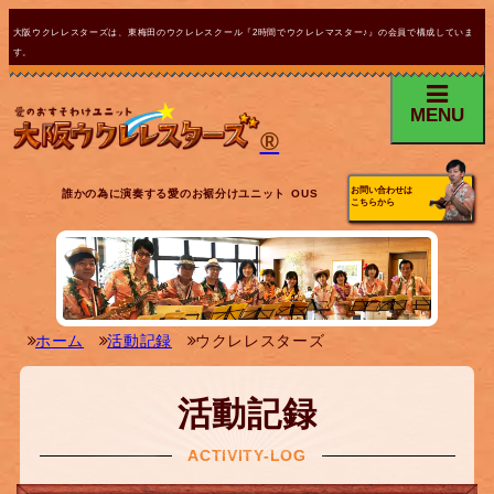
大阪ウクレレスターズは、東梅田のウクレレスクール『2時間でウクレレマスター♪』の会員で構成していま
す。
MENU
®
お問い合わせは
誰かの為に演奏する愛のお裾分けユニット OUS
こちらから
ホーム
活動記録
ウクレレスターズ
活動記録
ACTIVITY-LOG