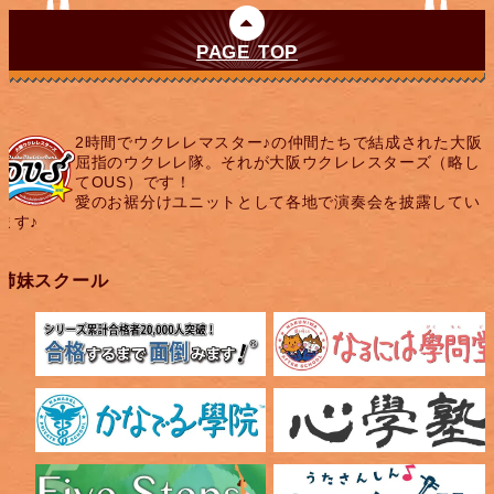
PAGE TOP
2時間でウクレレマスター♪の仲間たちで結成された大阪
屈指のウクレレ隊。それが大阪ウクレレスターズ（略し
てOUS）です！
愛のお裾分けユニットとして各地で演奏会を披露してい
ます♪
姉妹スクール