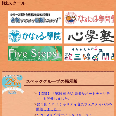
姉妹スクール
スペックグループの掲示版
【協賛】「第26回 がん患者サポートチャリテ
ィ」を開催しました。
第３回 SPECチャリティ音楽フェスティバルを
開催しました！
SPECAR 公式サイトをリリース！