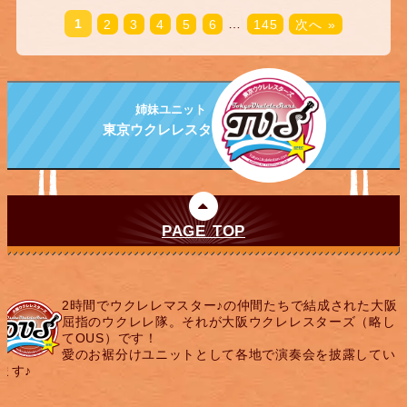
1
2
3
4
5
6
…
145
次へ »
姉妹ユニット
東京ウクレレスターズ
PAGE TOP
2時間でウクレレマスター♪の仲間たちで結成された大阪
屈指のウクレレ隊。それが大阪ウクレレスターズ（略し
てOUS）です！
愛のお裾分けユニットとして各地で演奏会を披露してい
ます♪