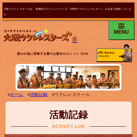
大阪ウクレレスターズは、東梅田のウクレレスクール『2時間でウクレレマスター♪』の会員で構成していま
す。
MENU
®
お問い合わせは
誰かの為に演奏する愛のお裾分けユニット OUS
こちらから
ホーム
活動記録
ウクレレスクール
活動記録
ACTIVITY-LOG