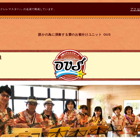
ウクレレマスター♪』の会員で構成しています。
アク
誰かの為に演奏する愛のお裾分けユニット OUS
録