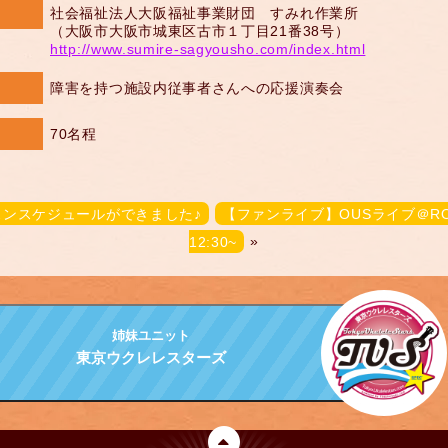
社会福祉法人大阪福祉事業財団 すみれ作業所
（大阪市大阪市城東区古市１丁目21番38号）
http://www.sumire-sagyousho.com/index.html
障害を持つ施設内従事者さんへの応援演奏会
70名程
スンスケジュールができました♪
【ファンライブ】OUSライブ＠ROYAL
12:30~
»
姉妹ユニット
東京ウクレレスターズ