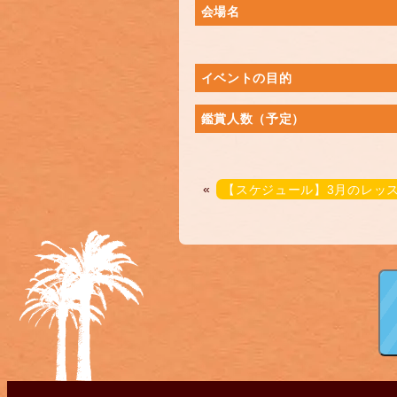
会場名
イベントの目的
鑑賞人数（予定）
«
【スケジュール】3月のレッ