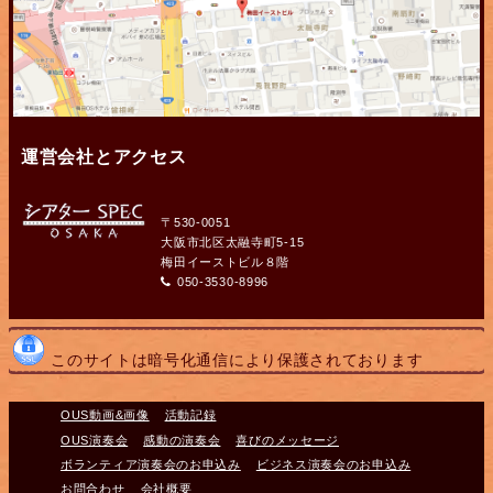
運営会社とアクセス
〒530-0051
大阪市北区太融寺町5-15
梅田イーストビル８階
050-3530-8996
このサイトは暗号化通信により保護されております
OUS動画&画像
活動記録
OUS演奏会
感動の演奏会
喜びのメッセージ
ボランティア演奏会のお申込み
ビジネス演奏会のお申込み
お問合わせ
会社概要