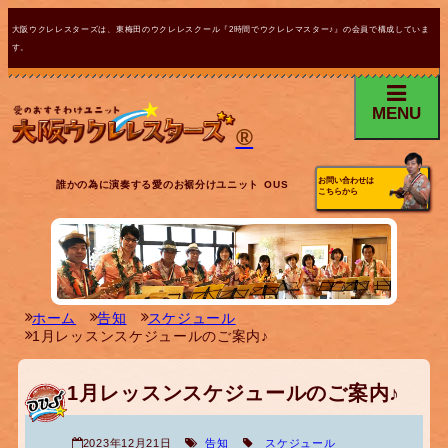
大阪ウクレレスターズは、東梅田のウクレレスクール『2時間でウクレレマスター♪』の会員で構成していま
す。
MENU
®
お問い合わせは
誰かの為に演奏する愛のお裾分けユニット OUS
こちらから
ホーム
告知
スケジュール
1月レッスンスケジュールのご案内♪
1月レッスンスケジュールのご案内♪
2023年12月21日
告知
スケジュール