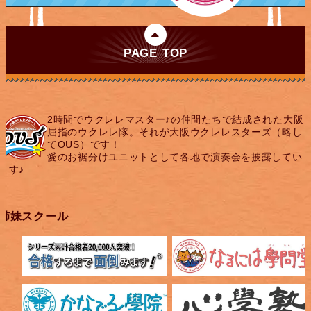
PAGE TOP
2時間でウクレレマスター♪の仲間たちで結成された大阪
屈指のウクレレ隊。それが大阪ウクレレスターズ（略し
てOUS）です！
愛のお裾分けユニットとして各地で演奏会を披露してい
ます♪
姉妹スクール