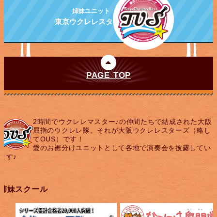
姉妹ユニット
東京ウクレレスターズ
PAGE TOP
2時間でウクレレマスター♪の仲間たちで結成された大阪
屈指のウクレレ隊。それが大阪ウクレレスターズ（略し
てOUS）です！
愛のお裾分けユニットとして各地で演奏会を披露してい
ます♪
姉妹スクール