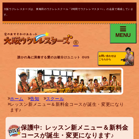
大阪ウクレレスターズは、東梅田のウクレレスクール『2時間でウクレレマスター♪』の会員で構成していま
す。
MENU
®
お問い合わせは
誰かの為に演奏する愛のお裾分けユニット OUS
こちらから
ホーム
告知
スクール
レッスン新メニュー＆新料金コースが誕生・変更になり
ます♪
保護中: レッスン新メニュー＆新料金
コースが誕生・変更になります♪