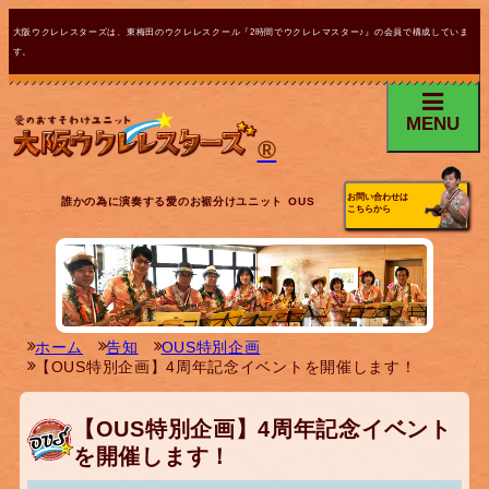
大阪ウクレレスターズは、東梅田のウクレレスクール『2時間でウクレレマスター♪』の会員で構成していま
す。
MENU
®
お問い合わせは
誰かの為に演奏する愛のお裾分けユニット OUS
こちらから
ホーム
告知
OUS特別企画
【OUS特別企画】4周年記念イベントを開催します！
【OUS特別企画】4周年記念イベント
を開催します！