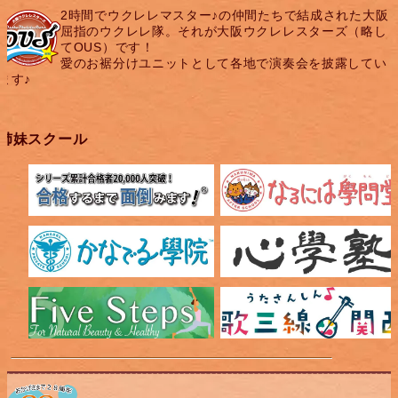
2時間でウクレレマスター♪の仲間たちで結成された大阪
屈指のウクレレ隊。それが大阪ウクレレスターズ（略し
てOUS）です！
愛のお裾分けユニットとして各地で演奏会を披露してい
ます♪
姉妹スクール