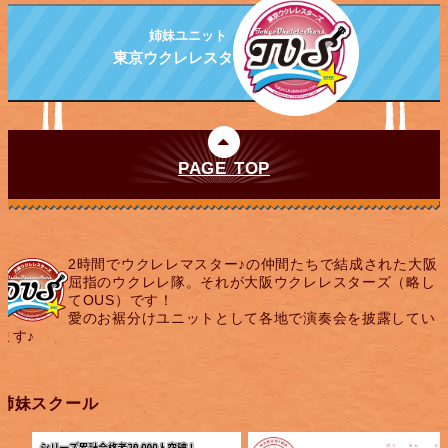
姉妹ユニット
東京ウクレレスターズ
PAGE TOP
2時間でウクレレマスター♪の仲間たちで結成された大阪
屈指のウクレレ隊。それが大阪ウクレレスターズ（略し
てOUS）です！
愛のお裾分けユニットとして各地で演奏会を披露してい
ます♪
姉妹スクール