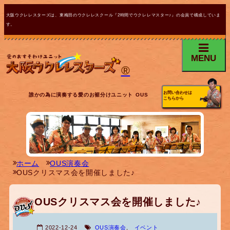
大阪ウクレレスターズは、東梅田のウクレレスクール『2時間でウクレレマスター♪』の会員で構成していま
す。
MENU
®
お問い合わせは
誰かの為に演奏する愛のお裾分けユニット OUS
こちらから
ホーム
OUS演奏会
OUSクリスマス会を開催しました♪
OUSクリスマス会を開催しました♪
2022-12-24
OUS演奏会
,
イベント