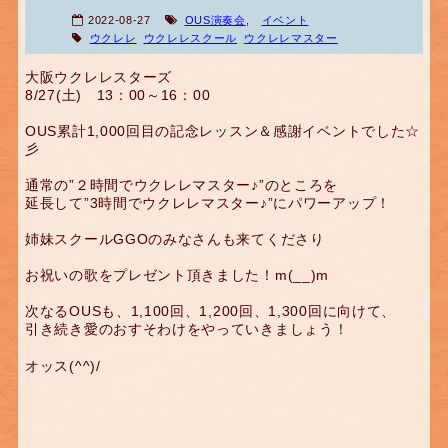
2022-08-27
OUS演奏会
,
イベント
ウクレレ
ウクレレスクール
ウクレレマスター
大阪ウクレレスターズ
8/27(土) 13：00～16：00
OUS累計1,000回目の記念レッスン＆感謝イベントでした☆
彡
通常の”２時間でウクレレマスター♪”のところを
延長して”3時間でウクレレマスター♪”にパワーアップ！
姉妹スクールGGOのみなさんも来てくださり
お祝いの歌をプレゼント頂きました！m(__)m
次なるOUSも、1,100回、1,200回、1,300回に向けて、
引き続き愛のおすそわけをやっていきましょう！
オッス(^^)/