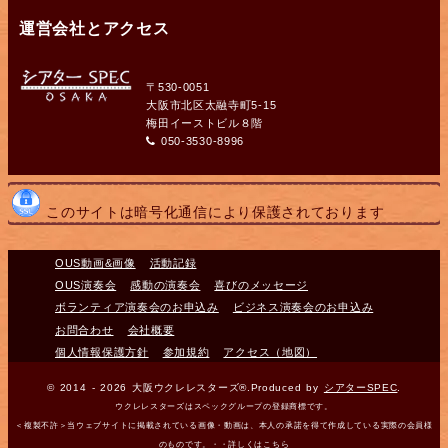
運営会社とアクセス
〒530-0051
大阪市北区太融寺町5-15
梅田イーストビル８階
050-3530-8996
このサイトは暗号化通信により保護されております
OUS動画&画像
活動記録
OUS演奏会
感動の演奏会
喜びのメッセージ
ボランティア演奏会のお申込み
ビジネス演奏会のお申込み
お問合わせ
会社概要
個人情報保護方針
参加規約
アクセス（地図）
© 2014 - 2026 大阪ウクレレスターズ®.Produced by
シアターSPEC
.
ウクレレスターズはスペックグループの登録商標です。
＜複製不許＞当ウェブサイトに掲載されている画像・動画は、本人の承諾を得て作成している実際の会員様
のものです。・・
詳しくはこちら