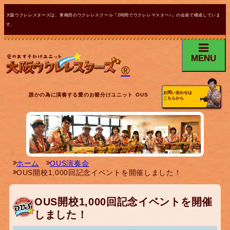
大阪ウクレレスターズは、東梅田のウクレレスクール『2時間でウクレレマスター♪』の会員で構成していま
す。
MENU
®
お問い合わせは
誰かの為に演奏する愛のお裾分けユニット OUS
こちらから
ホーム
OUS演奏会
OUS開校1,000回記念イベントを開催しました！
OUS開校1,000回記念イベントを開催
しました！