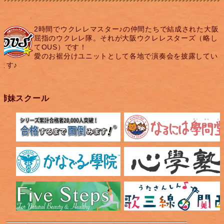
2時間でウクレレマスター♪の仲間たちで結成された大阪
屈指のウクレレ隊。それが大阪ウクレレスターズ（略し
てOUS）です！
愛のお裾分けユニットとして各地で演奏会を披露してい
ます♪
姉妹スクール