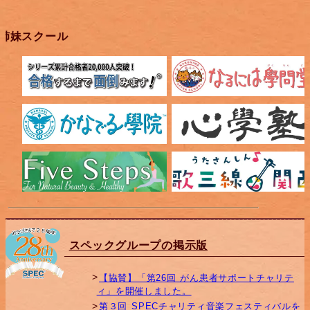
姉妹スクール
スペックグループの掲示版
【協賛】「第26回 がん患者サポートチャリテ
ィ」を開催しました。
第３回 SPECチャリティ音楽フェスティバルを