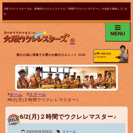
大阪ウクレレスターズは、東梅田のウクレレスクール『2時間でウクレレマスター♪』の会員で構成していま
す。
MENU
®
お問い合わせは
誰かの為に演奏する愛のお裾分けユニット OUS
こちらから
ホーム
スクール
6/2(月)２時間でウクレレマスター♪
6/2(月)２時間でウクレレマスター♪
2025年06月06日
スクール