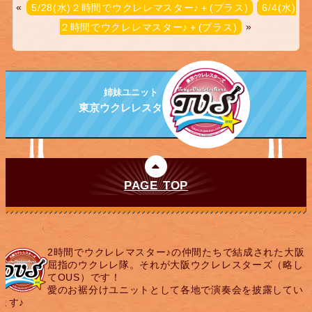
«
5/28(水)２時間でウクレレマスター♪＋(プラス)
6/4(水)
２時間でウクレレマスター♪＋(プラス)
»
姉妹ユニット
東京ウクレレスターズ
PAGE TOP
2時間でウクレレマスター♪の仲間たちで結成された大阪
屈指のウクレレ隊。それが大阪ウクレレスターズ（略し
てOUS）です！
愛のお裾分けユニットとして各地で演奏会を披露してい
ます♪