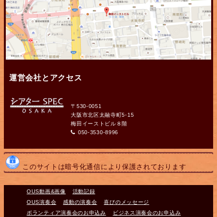
運営会社とアクセス
〒530-0051
大阪市北区太融寺町5-15
梅田イーストビル８階
050-3530-8996
このサイトは暗号化通信により保護されております
OUS動画&画像
活動記録
OUS演奏会
感動の演奏会
喜びのメッセージ
ボランティア演奏会のお申込み
ビジネス演奏会のお申込み