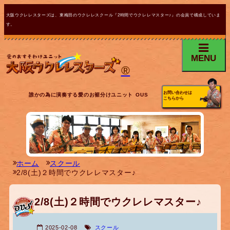
大阪ウクレレスターズは、東梅田のウクレレスクール『2時間でウクレレマスター♪』の会員で構成していま
す。
MENU
®
お問い合わせは
誰かの為に演奏する愛のお裾分けユニット OUS
こちらから
ホーム
スクール
2/8(土)２時間でウクレレマスター♪
2/8(土)２時間でウクレレマスター♪
2025-02-08
スクール