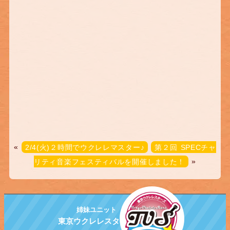
«
2/4(火)２時間でウクレレマスター♪
第２回 SPECチャ
リティ音楽フェスティバルを開催しました！
»
姉妹ユニット
東京ウクレレスターズ