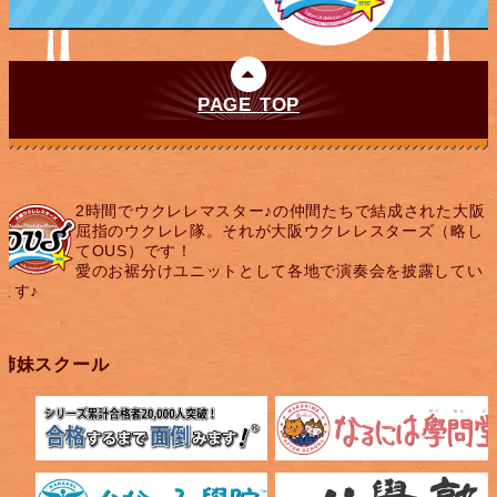
PAGE TOP
2時間でウクレレマスター♪の仲間たちで結成された大阪
屈指のウクレレ隊。それが大阪ウクレレスターズ（略し
てOUS）です！
愛のお裾分けユニットとして各地で演奏会を披露してい
ます♪
姉妹スクール