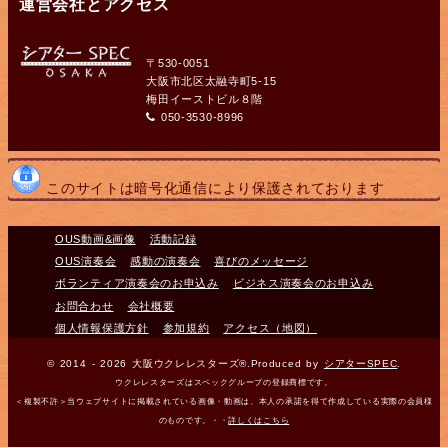
運営会社とアクセス
〒530-0051
大阪市北区太融寺町5-15
梅田イーストビル８階
050-3530-8996
このサイトは暗号化通信により保護されております
OUS動画&画像
活動記録
OUS演奏会
感動の演奏会
喜びのメッセージ
ボランティア演奏会のお申込み
ビジネス演奏会のお申込み
お問合わせ
会社概要
個人情報保護方針
参加規約
アクセス（地図）
© 2014 - 2026 大阪ウクレレスターズ®.Produced by
シアターSPEC
.
ウクレレスターズはスペックグループの登録商標です。
＜複製不許＞当ウェブサイトに掲載されている画像・動画は、本人の承諾を得て作成している実際の会員様
のものです。・・
詳しくはこちら