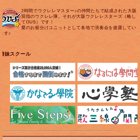
2時間でウクレレマスター♪の仲間たちで結成された大阪
屈指のウクレレ隊。それが大阪ウクレレスターズ（略し
てOUS）です！
愛のお裾分けユニットとして各地で演奏会を披露してい
ます♪
姉妹スクール