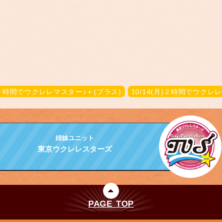
火)２時間でウクレレマスター♪＋(プラス)
10/14(月)２時間でウクレ
姉妹ユニット
東京ウクレレスターズ
PAGE TOP