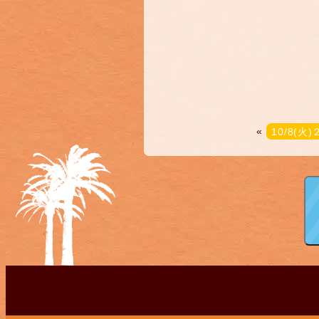
«
10/8(