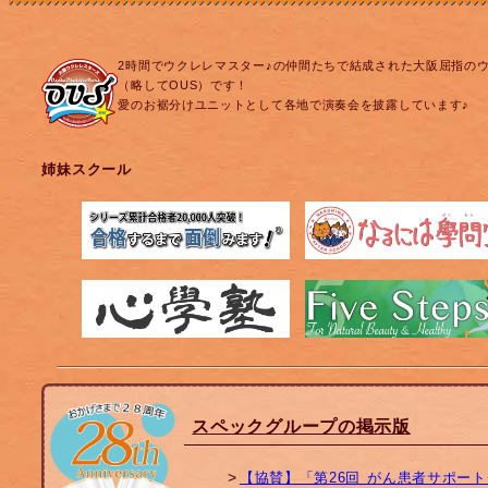
2時間でウクレレマスター♪の仲間たちで結成された大阪屈指の
（略してOUS）です！
愛のお裾分けユニットとして各地で演奏会を披露しています♪
姉妹スクール
スペックグループの掲示版
【協賛】「第26回 がん患者サポー