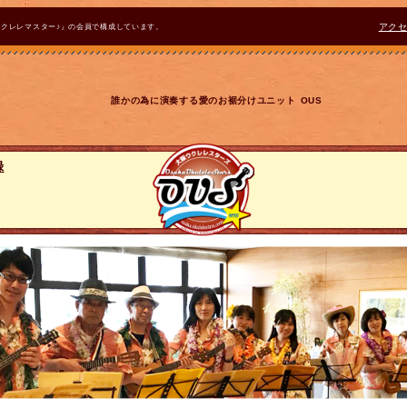
ウクレレマスター♪』の会員で構成しています。
アク
誰かの為に演奏する愛のお裾分けユニット OUS
録