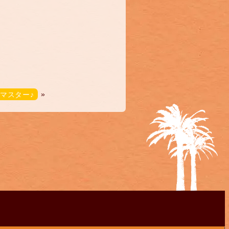
レマスター♪
»