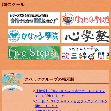
姉妹スクール
スペックグループの掲示版
【協賛】「第26回 がん患者サポートチャリテ
ィ」を開催しました。
第３回 SPECチャリティ音楽フェスティバルを
開催しました！