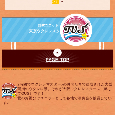
ン♪
»
姉妹ユニット
東京ウクレレスターズ
PAGE TOP
2時間でウクレレマスター♪の仲間たちで結成された大阪
屈指のウクレレ隊。それが大阪ウクレレスターズ（略し
てOUS）です！
愛のお裾分けユニットとして各地で演奏会を披露してい
ます♪