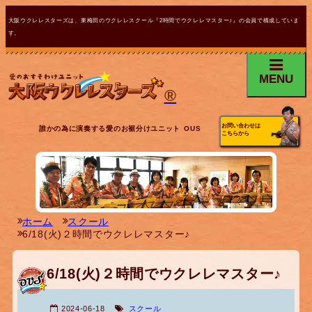
大阪ウクレレスターズは、東梅田のウクレレスクール『2時間でウクレレマスター♪』の会員で構成していま
す。
MENU
®
お問い合わせは
誰かの為に演奏する愛のお裾分けユニット OUS
こちらから
ホーム
スクール
6/18(火)２時間でウクレレマスター♪
6/18(火)２時間でウクレレマスター♪
2024-06-18
スクール