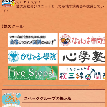
てOUS）です！
愛のお裾分けユニットとして各地で演奏会を披露してい
ます♪
姉妹スクール
スペックグループの掲示版