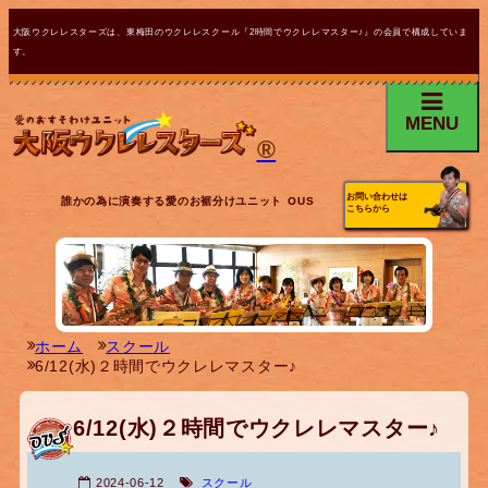
大阪ウクレレスターズは、東梅田のウクレレスクール『2時間でウクレレマスター♪』の会員で構成していま
す。
MENU
®
お問い合わせは
誰かの為に演奏する愛のお裾分けユニット OUS
こちらから
ホーム
スクール
6/12(水)２時間でウクレレマスター♪
6/12(水)２時間でウクレレマスター♪
2024-06-12
スクール