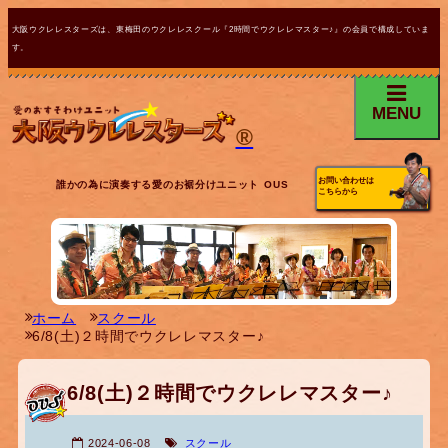
大阪ウクレレスターズは、東梅田のウクレレスクール『2時間でウクレレマスター♪』の会員で構成していま
す。
MENU
®
お問い合わせは
誰かの為に演奏する愛のお裾分けユニット OUS
こちらから
ホーム
スクール
6/8(土)２時間でウクレレマスター♪
6/8(土)２時間でウクレレマスター♪
2024-06-08
スクール