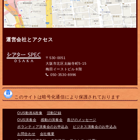
運営会社とアクセス
〒530-0051
大阪市北区太融寺町5-15
梅田イーストビル８階
050-3530-8996
このサイトは暗号化通信により保護されております
OUS動画&画像
活動記録
OUS演奏会
感動の演奏会
喜びのメッセージ
ボランティア演奏会のお申込み
ビジネス演奏会のお申込み
お問合わせ
会社概要