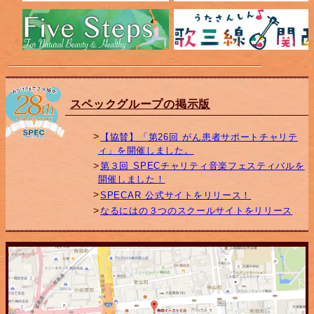
スペックグループの掲示版
【協賛】「第26回 がん患者サポートチャリテ
ィ」を開催しました。
第３回 SPECチャリティ音楽フェスティバルを
開催しました！
SPECAR 公式サイトをリリース！
なるにはの３つのスクールサイトをリリース