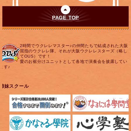
PAGE TOP
2時間でウクレレマスター♪の仲間たちで結成された大阪
屈指のウクレレ隊。それが大阪ウクレレスターズ（略し
てOUS）です！
愛のお裾分けユニットとして各地で演奏会を披露してい
ます♪
姉妹スクール