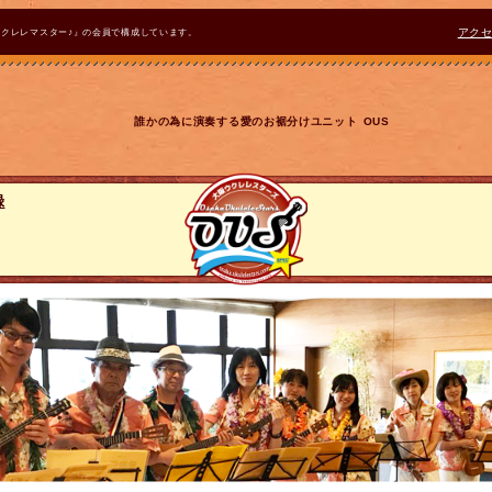
ウクレレマスター♪』の会員で構成しています。
アク
誰かの為に演奏する愛のお裾分けユニット OUS
録