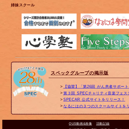
姉妹スクール
スペックグループの掲示版
【協賛】「第26回 がん患者サポー
第３回 SPECチャリティ音楽フェ
SPECAR 公式サイトをリリース！
なるにはの３つのスクールサイトを
OUS動画&画像
活動記録