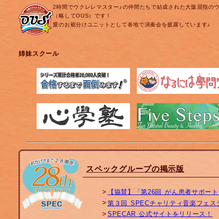
2時間でウクレレマスター♪の仲間たちで結成された大阪屈指の
（略してOUS）です！
愛のお裾分けユニットとして各地で演奏会を披露しています♪
姉妹スクール
スペックグループの掲示版
【協賛】「第26回 がん患者サポー
第３回 SPECチャリティ音楽フェ
SPECAR 公式サイトをリリース！