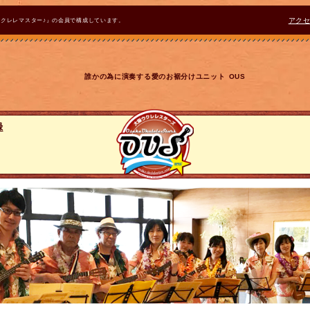
ウクレレマスター♪』の会員で構成しています。
アク
誰かの為に演奏する愛のお裾分けユニット OUS
録