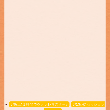
«
3/9(土)２時間でウクレレマスター♪
3/13(水)セッション