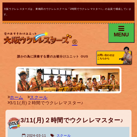
大阪ウクレレスターズは、東梅田のウクレレスクール『2時間でウクレレマスター♪』の会員で構成していま
す。
MENU
®
お問い合わせは
誰かの為に演奏する愛のお裾分けユニット OUS
こちらから
ホーム
スクール
3/11(月)２時間でウクレレマスター♪
3/11(月)２時間でウクレレマスター♪
2024-03-11
スクール