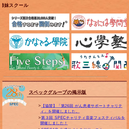
姉妹スクール
スペックグループの掲示版
【協賛】「第26回 がん患者サポートチャリテ
ィ」を開催しました。
第３回 SPECチャリティ音楽フェスティバルを
開催しました！