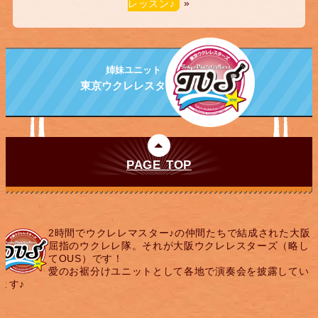
レッスン♪
»
姉妹ユニット
東京ウクレレスターズ
PAGE TOP
2時間でウクレレマスター♪の仲間たちで結成された大阪
屈指のウクレレ隊。それが大阪ウクレレスターズ（略し
てOUS）です！
愛のお裾分けユニットとして各地で演奏会を披露してい
ます♪