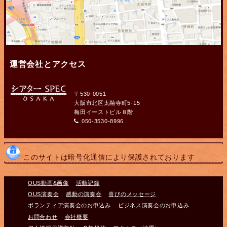
運営会社とアクセス
〒530-0051
大阪市北区太融寺町5-15
梅田イーストビル８階
050-3530-8996
このサイトは暗号化通信により保護されております
OUS動画&画像
活動記録
OUS演奏会
感動の演奏会
喜びのメッセージ
ボランティア演奏会のお申込み
ビジネス演奏会のお申込み
お問合わせ
会社概要