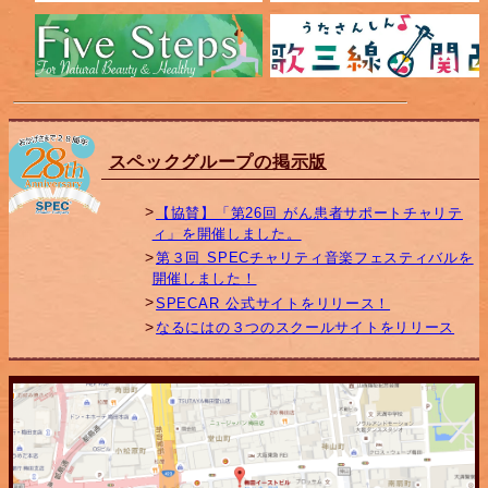
スペックグループの掲示版
【協賛】「第26回 がん患者サポートチャリテ
ィ」を開催しました。
第３回 SPECチャリティ音楽フェスティバルを
開催しました！
SPECAR 公式サイトをリリース！
なるにはの３つのスクールサイトをリリース