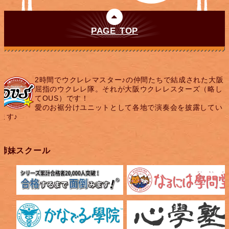
PAGE TOP
2時間でウクレレマスター♪の仲間たちで結成された大阪
屈指のウクレレ隊。それが大阪ウクレレスターズ（略し
てOUS）です！
愛のお裾分けユニットとして各地で演奏会を披露してい
ます♪
姉妹スクール