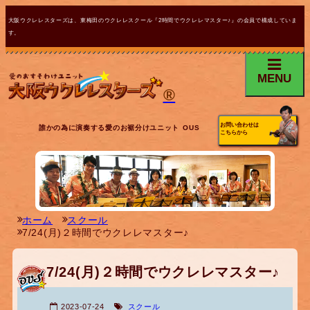
大阪ウクレレスターズは、東梅田のウクレレスクール『2時間でウクレレマスター♪』の会員で構成していま
す。
MENU
®
お問い合わせは
誰かの為に演奏する愛のお裾分けユニット OUS
こちらから
ホーム
スクール
7/24(月)２時間でウクレレマスター♪
7/24(月)２時間でウクレレマスター♪
2023-07-24
スクール