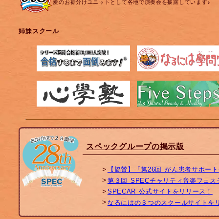
愛のお裾分けユニットとして各地で演奏会を披露しています♪
姉妹スクール
スペックグループの掲示版
【協賛】「第26回 がん患者サポー
第３回 SPECチャリティ音楽フェ
SPECAR 公式サイトをリリース！
なるにはの３つのスクールサイトを