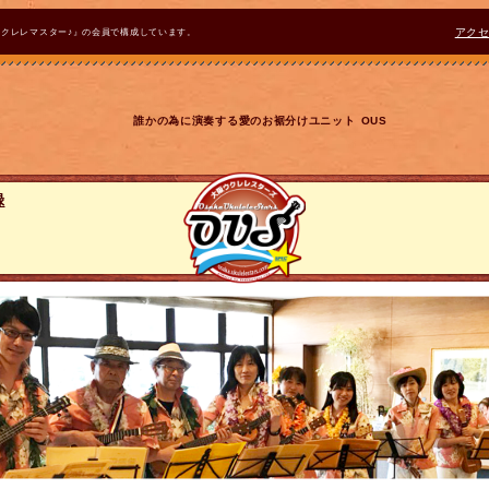
ウクレレマスター♪』の会員で構成しています。
アク
誰かの為に演奏する愛のお裾分けユニット OUS
録