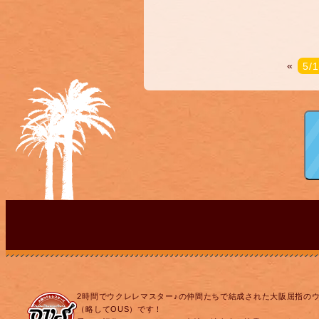
«
5
2時間でウクレレマスター♪の仲間たちで結成された大阪屈指の
（略してOUS）です！