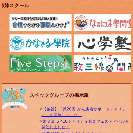
姉妹スクール
スペックグループの掲示版
【協賛】「第26回 がん患者サポートチャリテ
ィ」を開催しました。
第３回 SPECチャリティ音楽フェスティバルを
開催しました！