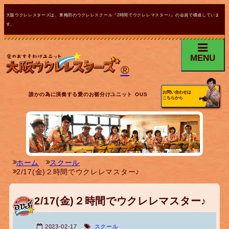
大阪ウクレレスターズは、東梅田のウクレレスクール『2時間でウクレレマスター♪』の会員で構成していま
す。
MENU
®
お問い合わせは
誰かの為に演奏する愛のお裾分けユニット OUS
こちらから
ホーム
スクール
2/17(金)２時間でウクレレマスター♪
2/17(金)２時間でウクレレマスター♪
2023-02-17
スクール