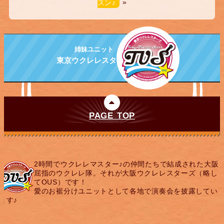
スン♪
»
姉妹ユニット
東京ウクレレスターズ
PAGE TOP
2時間でウクレレマスター♪の仲間たちで結成された大阪
屈指のウクレレ隊。それが大阪ウクレレスターズ（略し
てOUS）です！
愛のお裾分けユニットとして各地で演奏会を披露してい
ます♪