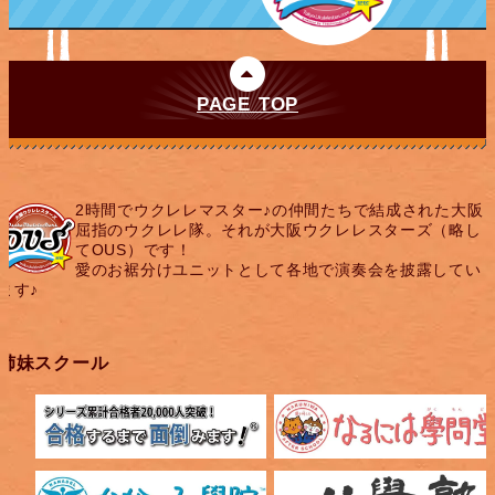
PAGE TOP
2時間でウクレレマスター♪の仲間たちで結成された大阪
屈指のウクレレ隊。それが大阪ウクレレスターズ（略し
てOUS）です！
愛のお裾分けユニットとして各地で演奏会を披露してい
ます♪
姉妹スクール