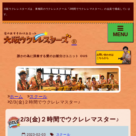
大阪ウクレレスターズは、東梅田のウクレレスクール『2時間でウクレレマスター♪』の会員で構成していま
す。
MENU
®
お問い合わせは
誰かの為に演奏する愛のお裾分けユニット OUS
こちらから
ホーム
スクール
2/3(金)２時間でウクレレマスター♪
2/3(金)２時間でウクレレマスター♪
2023-02-03
スクール