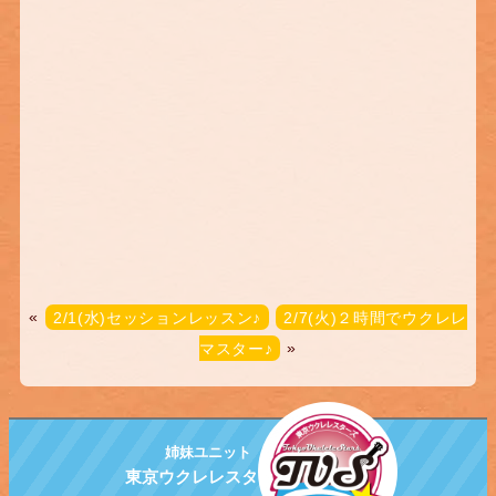
«
2/1(水)セッションレッスン♪
2/7(火)２時間でウクレレ
マスター♪
»
姉妹ユニット
東京ウクレレスターズ