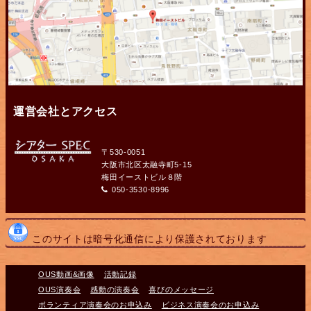
運営会社とアクセス
〒530-0051
大阪市北区太融寺町5-15
梅田イーストビル８階
050-3530-8996
このサイトは暗号化通信により保護されております
OUS動画&画像
活動記録
OUS演奏会
感動の演奏会
喜びのメッセージ
ボランティア演奏会のお申込み
ビジネス演奏会のお申込み