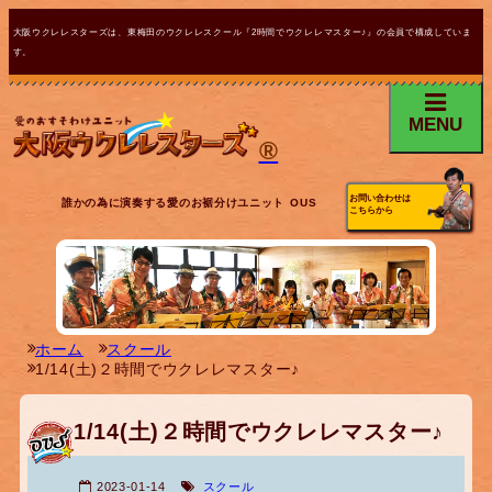
大阪ウクレレスターズは、東梅田のウクレレスクール『2時間でウクレレマスター♪』の会員で構成していま
す。
MENU
®
お問い合わせは
誰かの為に演奏する愛のお裾分けユニット OUS
こちらから
ホーム
スクール
1/14(土)２時間でウクレレマスター♪
1/14(土)２時間でウクレレマスター♪
2023-01-14
スクール