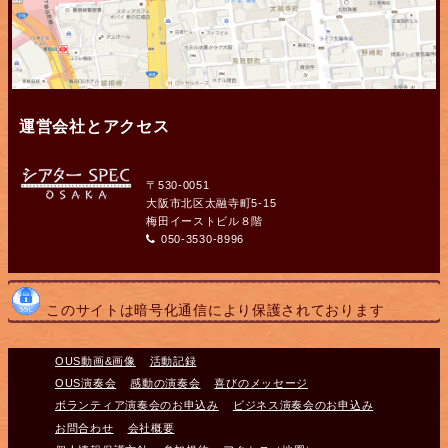
運営会社とアクセス
〒530-0051
大阪市北区太融寺町5-15
梅田イーストビル８階
050-3530-8996
このサイトは暗号化通信により保護されております
OUS動画&画像
活動記録
OUS演奏会
感動の演奏会
喜びのメッセージ
ボランティア演奏会のお申込み
ビジネス演奏会のお申込み
お問合わせ
会社概要