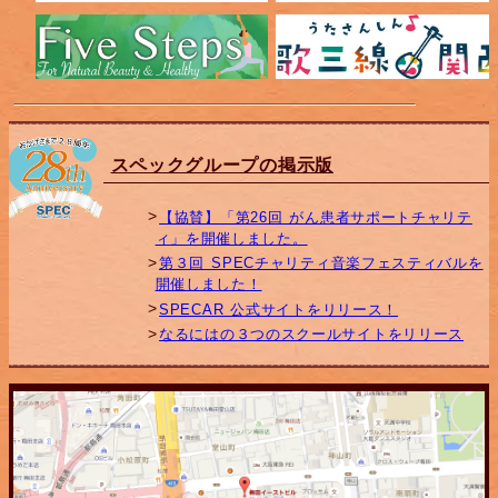
スペックグループの掲示版
【協賛】「第26回 がん患者サポートチャリテ
ィ」を開催しました。
第３回 SPECチャリティ音楽フェスティバルを
開催しました！
SPECAR 公式サイトをリリース！
なるにはの３つのスクールサイトをリリース