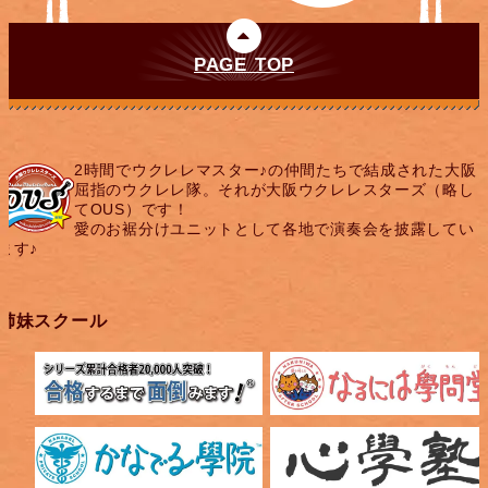
PAGE TOP
2時間でウクレレマスター♪の仲間たちで結成された大阪
屈指のウクレレ隊。それが大阪ウクレレスターズ（略し
てOUS）です！
愛のお裾分けユニットとして各地で演奏会を披露してい
ます♪
姉妹スクール