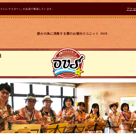
ウクレレマスター♪』の会員で構成しています。
アク
誰かの為に演奏する愛のお裾分けユニット OUS
録