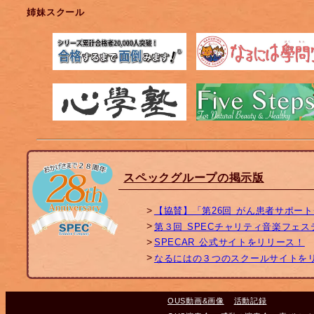
姉妹スクール
スペックグループの掲示版
【協賛】「第26回 がん患者サポー
第３回 SPECチャリティ音楽フェ
SPECAR 公式サイトをリリース！
なるにはの３つのスクールサイトを
OUS動画&画像
活動記録