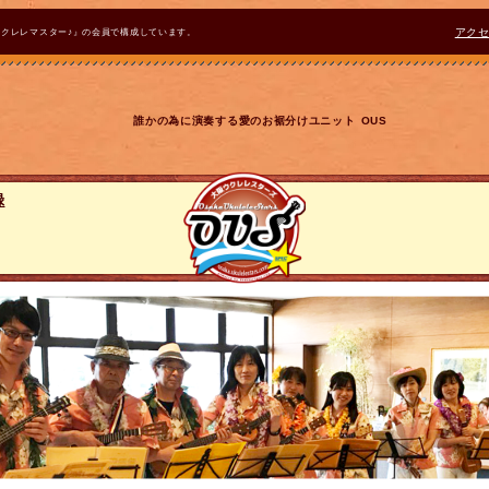
ウクレレマスター♪』の会員で構成しています。
アク
誰かの為に演奏する愛のお裾分けユニット OUS
録