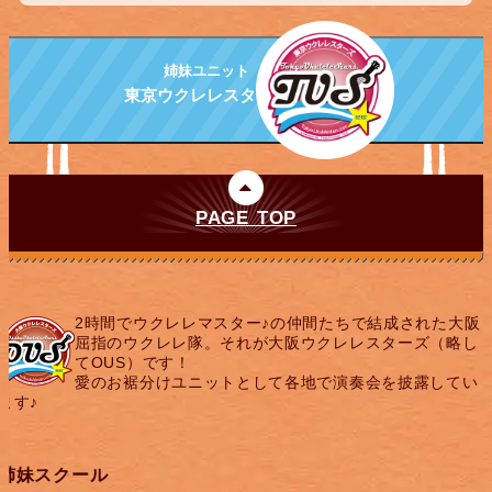
姉妹ユニット
東京ウクレレスターズ
PAGE TOP
2時間でウクレレマスター♪の仲間たちで結成された大阪
屈指のウクレレ隊。それが大阪ウクレレスターズ（略し
てOUS）です！
愛のお裾分けユニットとして各地で演奏会を披露してい
ます♪
姉妹スクール