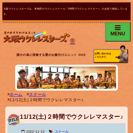
大阪ウクレレスターズは、東梅田のウクレレスクール『2時間でウクレレマスター♪』の会員で構成していま
す。
MENU
®
お問い合わせは
誰かの為に演奏する愛のお裾分けユニット OUS
こちらから
ホーム
スクール
11/12(土)２時間でウクレレマスター♪
11/12(土)２時間でウクレレマスター♪
2022-11-12
スクール