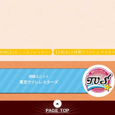
10/29(土)セッションレッスン♪
11/8(火)２時間でウクレレマスター
姉妹ユニット
東京ウクレレスターズ
PAGE TOP