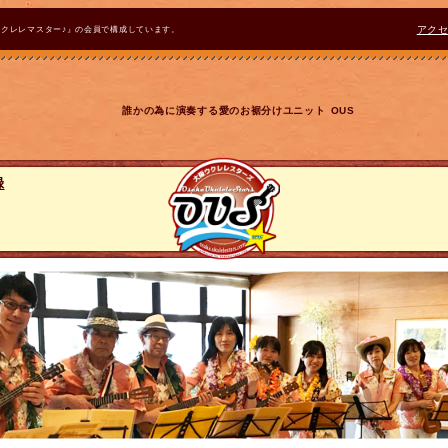
ウクレレマスター♪』の会員で構成しています。
アク
誰かの為に演奏する愛のお裾分けユニット OUS
録