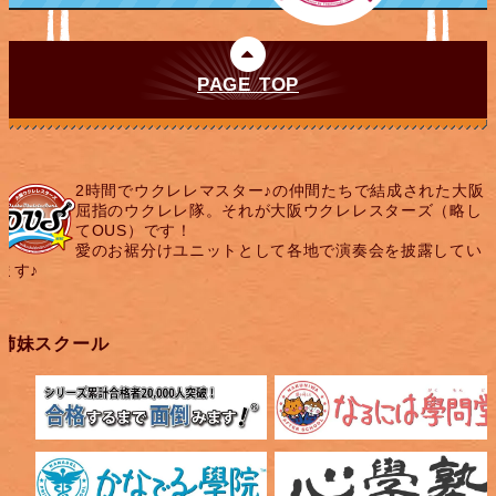
PAGE TOP
2時間でウクレレマスター♪の仲間たちで結成された大阪
屈指のウクレレ隊。それが大阪ウクレレスターズ（略し
てOUS）です！
愛のお裾分けユニットとして各地で演奏会を披露してい
ます♪
姉妹スクール