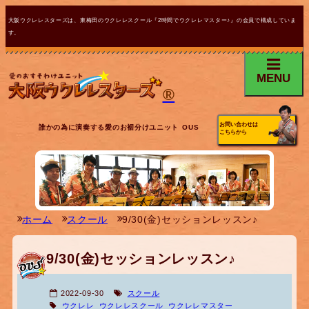
大阪ウクレレスターズは、東梅田のウクレレスクール『2時間でウクレレマスター♪』の会員で構成していま
す。
MENU
®
お問い合わせは
誰かの為に演奏する愛のお裾分けユニット OUS
こちらから
ホーム
スクール
9/30(金)セッションレッスン♪
9/30(金)セッションレッスン♪
2022-09-30
スクール
ウクレレ
ウクレレスクール
ウクレレマスター