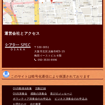
運営会社とアクセス
〒530-0051
大阪市北区太融寺町5-15
梅田イーストビル８階
050-3530-8996
このサイトは暗号化通信により保護されております
OUS動画&画像
活動記録
OUS演奏会
感動の演奏会
喜びのメッセージ
ボランティア演奏会のお申込み
ビジネス演奏会のお申込み
お問合わせ
会社概要