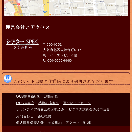
運営会社とアクセス
〒530-0051
大阪市北区太融寺町5-15
梅田イーストビル８階
050-3530-8996
このサイトは暗号化通信により保護されております
OUS動画&画像
活動記録
OUS演奏会
感動の演奏会
喜びのメッセージ
ボランティア演奏会のお申込み
ビジネス演奏会のお申込み
お問合わせ
会社概要
個人情報保護方針
参加規約
アクセス（地図）