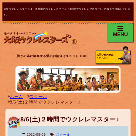
大阪ウクレレスターズは、東梅田のウクレレスクール『2時間でウクレレマスター♪』の会員で構成していま
す。
MENU
®
お問い合わせは
誰かの為に演奏する愛のお裾分けユニット OUS
こちらから
ホーム
スクール
8/6(土)２時間でウクレレマスター♪
8/6(土)２時間でウクレレマスター♪
2022-08-06
スクール