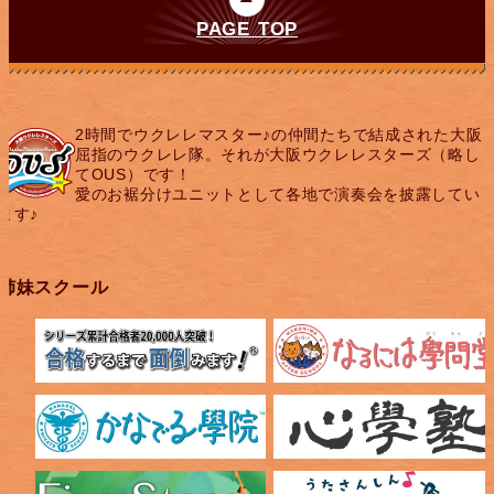
PAGE TOP
2時間でウクレレマスター♪の仲間たちで結成された大阪
屈指のウクレレ隊。それが大阪ウクレレスターズ（略し
てOUS）です！
愛のお裾分けユニットとして各地で演奏会を披露してい
ます♪
姉妹スクール