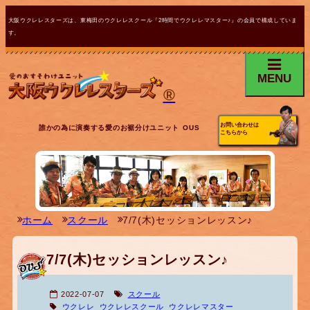
大阪ウクレレスターズは、東梅田のウクレレスクール『2時間でウクレレマスター♪』の会員で構成していま
す。
MENU
®
お問い合わせは
誰かの為に演奏する愛のお裾分けユニット OUS
こちらから
ホーム
スクール
7/7(木)セッションレッスン♪
7/7(木)セッションレッスン♪
2022-07-07
スクール
ウクレレ
ウクレレスクール
ウクレレマスター