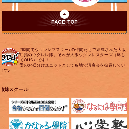
PAGE TOP
2時間でウクレレマスター♪の仲間たちで結成された大阪
屈指のウクレレ隊。それが大阪ウクレレスターズ（略し
てOUS）です！
愛のお裾分けユニットとして各地で演奏会を披露してい
ます♪
姉妹スクール