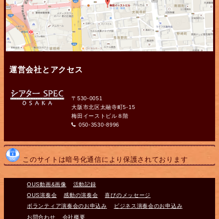
運営会社とアクセス
〒530-0051
大阪市北区太融寺町5-15
梅田イーストビル８階
050-3530-8996
このサイトは暗号化通信により保護されております
OUS動画&画像
活動記録
OUS演奏会
感動の演奏会
喜びのメッセージ
ボランティア演奏会のお申込み
ビジネス演奏会のお申込み
お問合わせ
会社概要