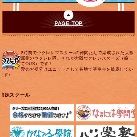
PAGE TOP
2時間でウクレレマスター♪の仲間たちで結成された大阪
屈指のウクレレ隊。それが大阪ウクレレスターズ（略し
てOUS）です！
愛のお裾分けユニットとして各地で演奏会を披露してい
ます♪
姉妹スクール