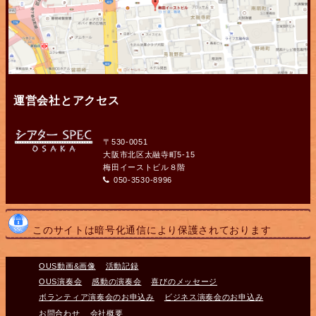
運営会社とアクセス
〒530-0051
大阪市北区太融寺町5-15
梅田イーストビル８階
050-3530-8996
このサイトは暗号化通信により保護されております
OUS動画&画像
活動記録
OUS演奏会
感動の演奏会
喜びのメッセージ
ボランティア演奏会のお申込み
ビジネス演奏会のお申込み
お問合わせ
会社概要