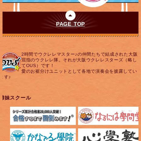
PAGE TOP
2時間でウクレレマスター♪の仲間たちで結成された大阪
屈指のウクレレ隊。それが大阪ウクレレスターズ（略し
てOUS）です！
愛のお裾分けユニットとして各地で演奏会を披露してい
ます♪
姉妹スクール