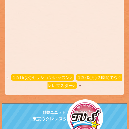
«
12/15(水)セッションレッスン♪
12/20(月)２時間でウク
レレマスター♪
»
姉妹ユニット
東京ウクレレスターズ