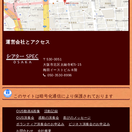
運営会社とアクセス
〒530-0051
大阪市北区太融寺町5-15
梅田イーストビル８階
050-3530-8996
このサイトは暗号化通信により保護されております
OUS動画&画像
活動記録
OUS演奏会
感動の演奏会
喜びのメッセージ
ボランティア演奏会のお申込み
ビジネス演奏会のお申込み
お問合わせ
会社概要