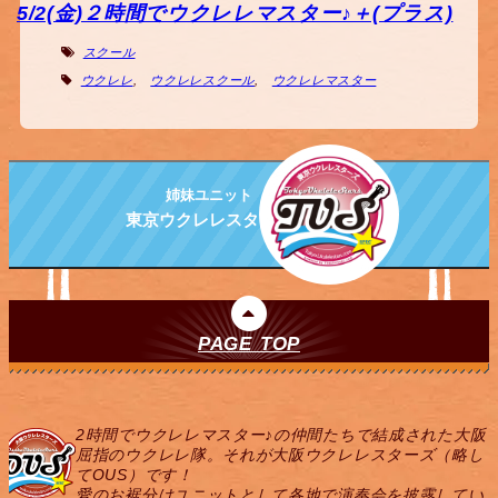
5/2(金)２時間でウクレレマスター♪＋(プラス)
スクール
ウクレレ
,
ウクレレスクール
,
ウクレレマスター
姉妹ユニット
東京ウクレレスターズ
PAGE TOP
2時間でウクレレマスター♪の仲間たちで結成された大阪
屈指のウクレレ隊。それが大阪ウクレレスターズ（略し
てOUS）です！
愛のお裾分けユニットとして各地で演奏会を披露してい