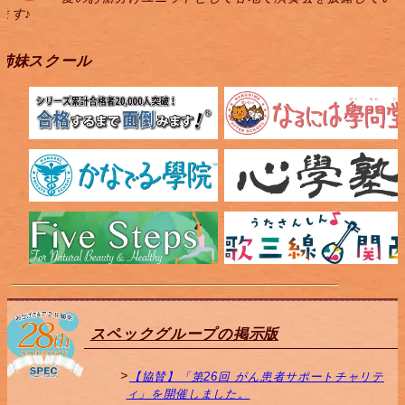
ます♪
姉妹スクール
スペックグループの掲示版
【協賛】「第26回 がん患者サポートチャリテ
ィ」を開催しました。