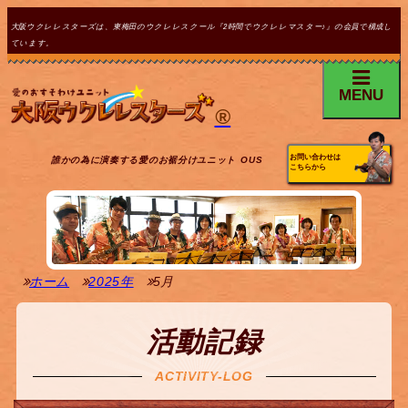
大阪ウクレレスターズは、東梅田のウクレレスクール『2時間でウクレレマスター♪』の会員で構成し
ています。
MENU
®
お問い合わせは
誰かの為に演奏する愛のお裾分けユニット OUS
こちらから
ホーム
2025年
5月
活動記録
ACTIVITY-LOG