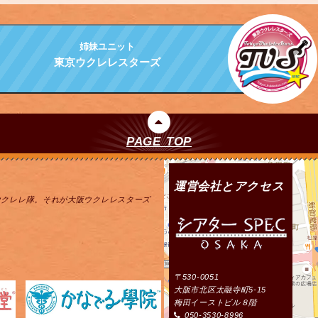
姉妹ユニット
東京ウクレレスターズ
PAGE TOP
運営会社とアクセス
ウクレレ隊。それが大阪ウクレレスターズ
〒530-0051
大阪市北区太融寺町5-15
梅田イーストビル８階
050-3530-8996