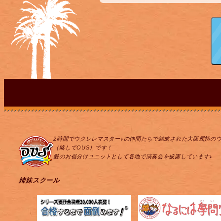
2時間でウクレレマスター♪の仲間たちで結成された大阪屈指の
（略してOUS）です！
愛のお裾分けユニットとして各地で演奏会を披露しています♪
姉妹スクール