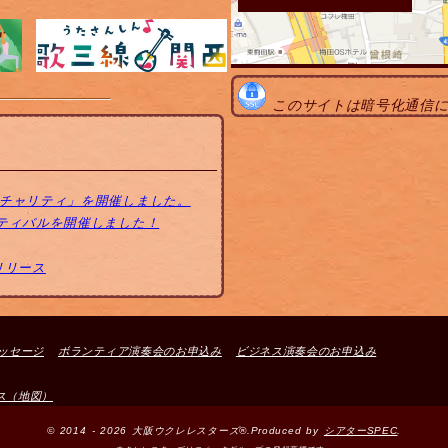
このサイトは暗号化通信
トチャリティ」を開催しました。
スティバルを開催しました！
リリース
ッセージ
ボランティア演奏会のお申込み
ビジネス演奏会のお申込み
ス（地図）
© 2014 - 2026 大阪ウクレレスターズ®.Produced by
シアターSPEC
.