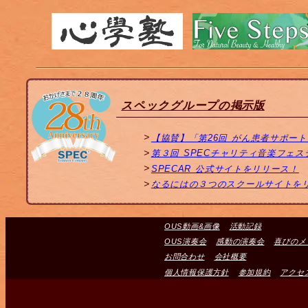
スペックグループの掲示版
【協賛】「第26回 がん患者サポー
第３回 SPECチャリティ音楽フェ
SPECAR 公式サイトをリリース！
なるにはの３つのスクールサイトを
OUS動画&画像
活動記録
OUS演奏会
感動の演奏会
喜びのメ
お問合わせ
会社概要
個人情報保護方針
参加規約
アクセ