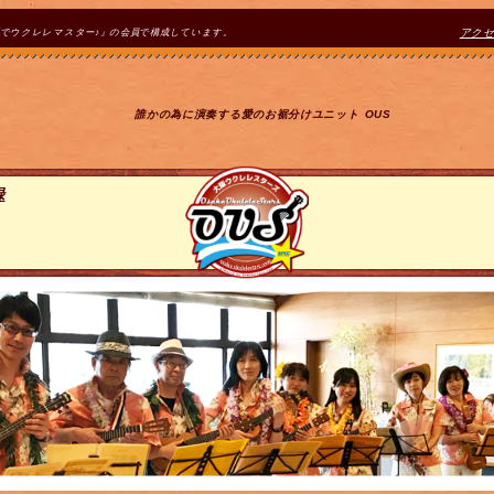
間でウクレレマスター♪』の会員で構成しています。
アク
誰かの為に演奏する愛のお裾分けユニット OUS
録