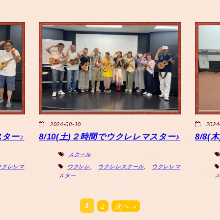
2024-08-10
2024
スター♪
8/10(土)２時間でウクレレマスター♪
8/8
スクール
ウクレレマ
ウクレレ
,
ウクレレスクール
,
ウクレレマ
スター
1
2
次へ »