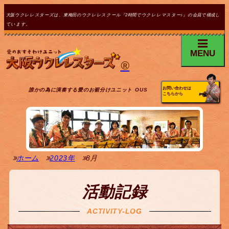
大阪ウクレレスターズは、東梅田のウクレレスクール『2時間でウクレレマスター♪』の会員で構成し
ています。
MENU
®
お問い合わせは
誰かの為に演奏する愛のお裾分けユニット OUS
こちらから
ホーム
2023年
8月
活動記録
ACTIVITY-LOG