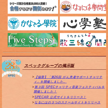
スペックグループの掲示版
【協賛】「第26回 がん患者サポートチャリテ
ィ」を開催しました。
第３回 SPECチャリティ音楽フェスティバルを
開催しました！
SPECAR 公式サイトをリリース！
なるにはの３つのスクールサイトをリリース