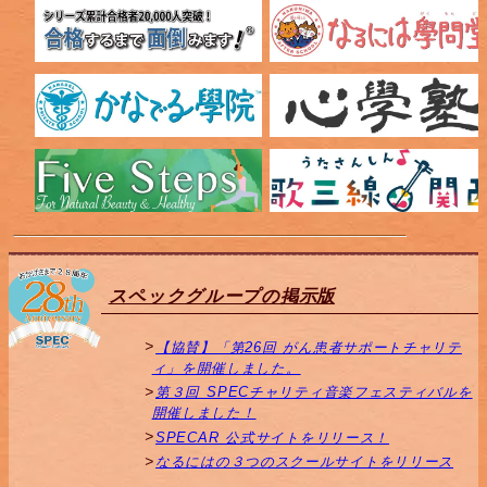
スペックグループの掲示版
【協賛】「第26回 がん患者サポートチャリテ
ィ」を開催しました。
第３回 SPECチャリティ音楽フェスティバルを
開催しました！
SPECAR 公式サイトをリリース！
なるにはの３つのスクールサイトをリリース