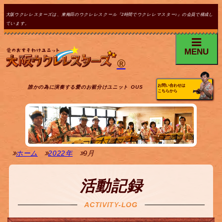
大阪ウクレレスターズは、東梅田のウクレレスクール『2時間でウクレレマスター♪』の会員で構成し
ています。
MENU
®
お問い合わせは
誰かの為に演奏する愛のお裾分けユニット OUS
こちらから
ホーム
2022年
9月
活動記録
ACTIVITY-LOG