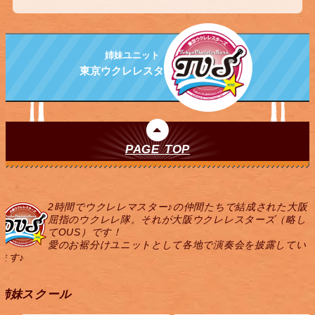
姉妹ユニット
東京ウクレレスターズ
PAGE TOP
2時間でウクレレマスター♪の仲間たちで結成された大阪
屈指のウクレレ隊。それが大阪ウクレレスターズ（略し
てOUS）です！
愛のお裾分けユニットとして各地で演奏会を披露してい
ます♪
姉妹スクール