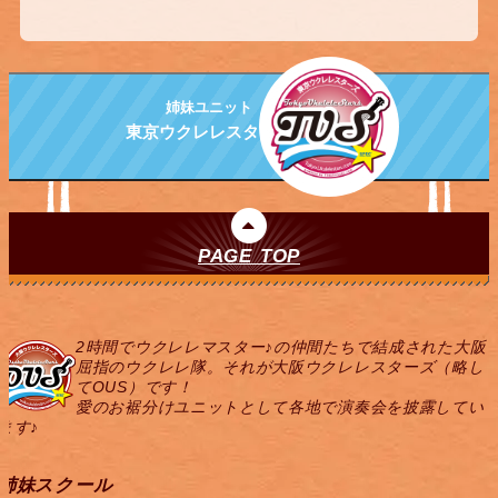
姉妹ユニット
東京ウクレレスターズ
PAGE TOP
2時間でウクレレマスター♪の仲間たちで結成された大阪
屈指のウクレレ隊。それが大阪ウクレレスターズ（略し
てOUS）です！
愛のお裾分けユニットとして各地で演奏会を披露してい
ます♪
姉妹スクール