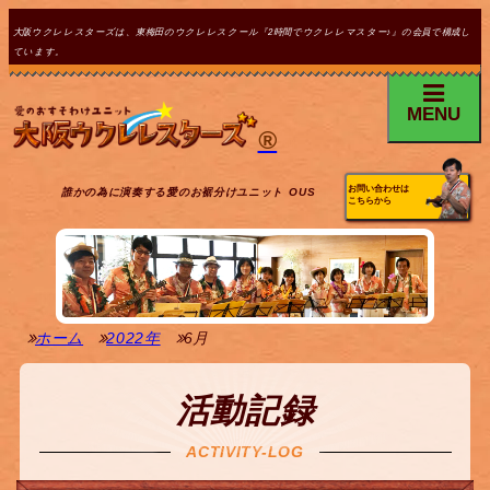
大阪ウクレレスターズは、東梅田のウクレレスクール『2時間でウクレレマスター♪』の会員で構成し
ています。
MENU
®
お問い合わせは
誰かの為に演奏する愛のお裾分けユニット OUS
こちらから
ホーム
2022年
6月
活動記録
ACTIVITY-LOG