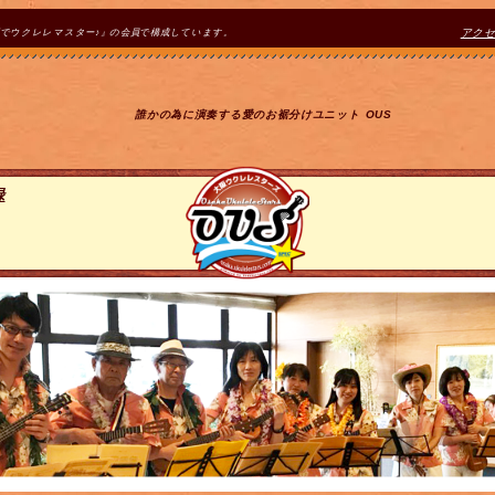
間でウクレレマスター♪』の会員で構成しています。
アク
誰かの為に演奏する愛のお裾分けユニット OUS
録