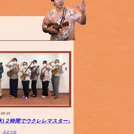
-08-25
5(水)２時間でウクレレマスター♪
スクール