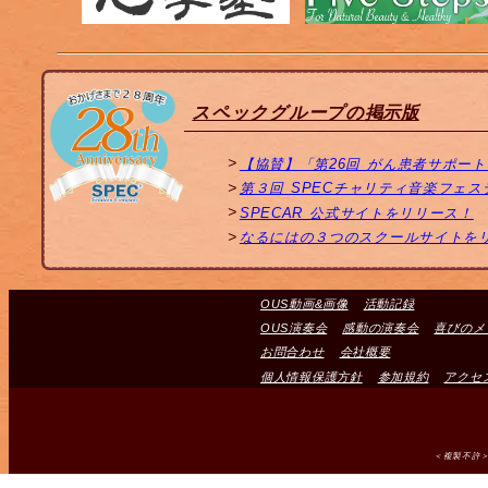
スペックグループの掲示版
【協賛】「第26回 がん患者サポー
第３回 SPECチャリティ音楽フェ
SPECAR 公式サイトをリリース！
なるにはの３つのスクールサイトを
OUS動画&画像
活動記録
OUS演奏会
感動の演奏会
喜びのメ
お問合わせ
会社概要
個人情報保護方針
参加規約
アクセ
＜複製不許