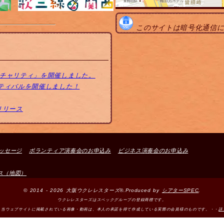
このサイトは暗号化通信
トチャリティ」を開催しました。
スティバルを開催しました！
リリース
ッセージ
ボランティア演奏会のお申込み
ビジネス演奏会のお申込み
ス（地図）
© 2014 - 2026 大阪ウクレレスターズ®.Produced by
シアターSPEC
.
ウクレレスターズはスペックグループの登録商標です。
＞当ウェブサイトに掲載されている画像・動画は、本人の承諾を得て作成している実際の会員様のものです。・・
詳