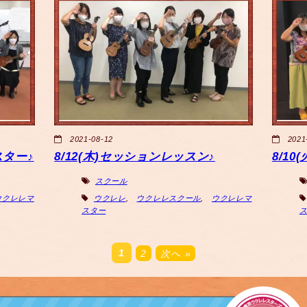
2021-08-12
2021
スター♪
8/12(木)セッションレッスン♪
8/1
スクール
ウクレレマ
ウクレレ
,
ウクレレスクール
,
ウクレレマ
スター
1
2
次へ »