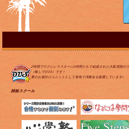
2時間でウクレレマスター♪の仲間たちで結成された大阪屈指の
（略してOUS）です！
愛のお裾分けユニットとして各地で演奏会を披露しています♪
姉妹スクール