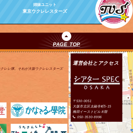
姉妹ユニット
東京ウクレレスターズ
PAGE TOP
運営会社とアクセス
ウクレレ隊。それが大阪ウクレレスターズ
〒530-0051
大阪市北区太融寺町5-15
梅田イーストビル８階
050-3530-8996